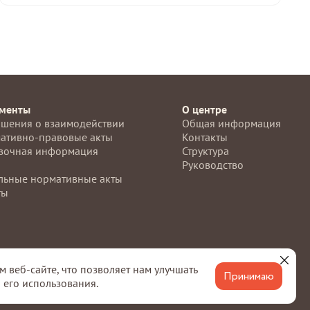
менты
О центре
ашения о взаимодействии
Общая информация
ативно-правовые акты
Контакты
вочная информация
Структура
Руководство
льные нормативные акты
ты
веб-сайте, что позволяет нам улучшать
ставления государственных и муниципальных услуг»
Принимаю
 его использования.
№152-ФЗ «О персональных данных».