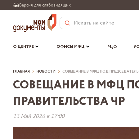
Версия для слабовидящих
О ЦЕНТРЕ
ОФИСЫ МФЦ
У
РЦО
О ЦЕНТРЕ
ОФИСЫ МФЦ
РЦО
ГЛАВНАЯ
НОВОСТИ
СОВЕЩАНИЕ В МФЦ ПОД ПРЕДСЕДАТЕЛЬ
УСЛУГИ
СОВЕЩАНИЕ В МФЦ П
ДОКУМЕНТЫ
ВАКАНСИИ
ДЛЯ ТУРИСТОВ ЧР
ПРАВИТЕЛЬСТВА ЧР
НОВОСТИ
Сохранить ВК
13 Май 2026 в 17:00