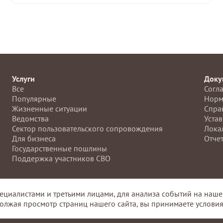
Услуги
Доку
Все
Согл
Популярные
Норм
Жизненные ситуации
Спра
Ведомства
Устав
Сектор пользовательского сопровождения
Лока
Для бизнеса
Отче
Государственные пошлины
Поддержка участников СВО
циалистами и третьими лицами, для анализа событий на нашем 
спублики
«Республиканский многофункциональный центр предо
олжая просмотр страниц нашего сайта, вы принимаете условия
персональных данных в соответствии с Федеральным законом 