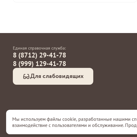
Единая справочная служба:
8 (8712) 29-41-78
8 (999) 129-41-78
Для слабовидящих
Мы используем файлы cookie, разработанные нашими спе
Государственное бюджетное учреждение Чеченской Ре
взаимодействие с пользователями и обслуживание. Прод
Посещая сайт, вы даёте согласие на обработку ваших 