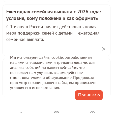
Ежегодная семейная выплата с 2026 года:
условия, кому положена и как оформить
С 1 июня в России начнет действовать новая
мера поддержки семей с детьми – ежегодная
семейная выплата.
06 июля 2026 в 16:12
Мы используем файлы cookie, разработанные
нашими специалистами и третьими лицами, для
Что делать, если взломали аккаунт Госуслуг?
анализа событий на нашем веб-сайте, что
позволяет нам улучшать взаимодействие
Восстановите пароль онлайн на Госуслугах, через
с пользователями и обслуживание. Продолжая
МФЦ Чеченской Республики.
просмотр страниц нашего сайта, вы принимаете
условия его использования.
29 июня 2026 в 09:38
Принимаю