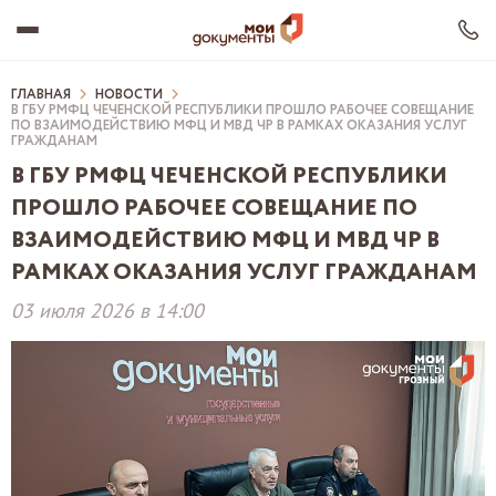
ГЛАВНАЯ
НОВОСТИ
В ГБУ РМФЦ ЧЕЧЕНСКОЙ РЕСПУБЛИКИ ПРОШЛО РАБОЧЕЕ СОВЕЩАНИЕ
ПО ВЗАИМОДЕЙСТВИЮ МФЦ И МВД ЧР В РАМКАХ ОКАЗАНИЯ УСЛУГ
ГРАЖДАНАМ
О ЦЕНТРЕ
В ГБУ РМФЦ ЧЕЧЕНСКОЙ РЕСПУБЛИКИ
ОФИСЫ МФЦ
ПРОШЛО РАБОЧЕЕ СОВЕЩАНИЕ ПО
РЦО
ВЗАИМОДЕЙСТВИЮ МФЦ И МВД ЧР В
УСЛУГИ
ДОКУМЕНТЫ
РАМКАХ ОКАЗАНИЯ УСЛУГ ГРАЖДАНАМ
ВАКАНСИИ
ДЛЯ ТУРИСТОВ ЧР
03 июля 2026 в 14:00
НОВОСТИ
Сохранить ВК