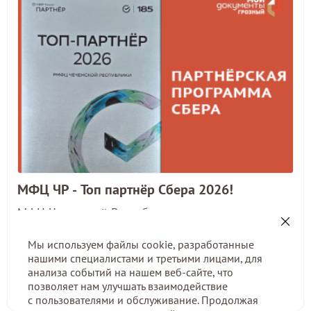
МФЦ ЧР - Топ партнёр Сбера 2026!
МФЦ Чеченской Республики стал участником
крупномасштабного мероприятия,
Мы используем файлы cookie, разработанные
организованного Сбербанком — встрече Клуба
нашими специалистами и третьими лицами, для
ТОП 150-партнеров, которое проходило 10-11
анализа событий на нашем веб-сайте, что
июня в Москве.
позволяет нам улучшать взаимодействие
17 июня 2026
с пользователями и обслуживание. Продолжая