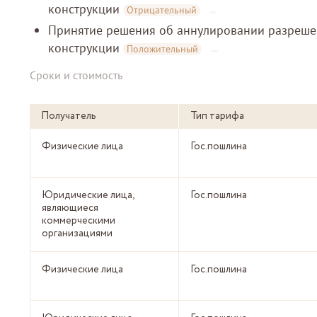
конструкции
Отрицательный
Принятие решения об аннулировании разрешен
конструкции
Положительный
Сроки и стоимость
Получатель
Тип тарифа
Физические лица
Гос.пошлина
Юридические лица,
Гос.пошлина
являющиеся
коммерческими
организациями
Физические лица
Гос.пошлина