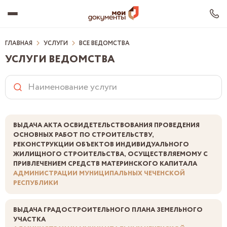
ГЛАВНАЯ
УСЛУГИ
ВСЕ ВЕДОМСТВА
УСЛУГИ ВЕДОМСТВА
О ЦЕНТРЕ
ОФИСЫ МФЦ
РЦО
УСЛУГИ
ДОКУМЕНТЫ
ВЫДАЧА АКТА ОСВИДЕТЕЛЬСТВОВАНИЯ ПРОВЕДЕНИЯ
ВАКАНСИИ
ОСНОВНЫХ РАБОТ ПО СТРОИТЕЛЬСТВУ,
ДЛЯ ТУРИСТОВ ЧР
РЕКОНСТРУКЦИИ ОБЪЕКТОВ ИНДИВИДУАЛЬНОГО
НОВОСТИ
ЖИЛИЩНОГО СТРОИТЕЛЬСТВА, ОСУЩЕСТВЛЯЕМОМУ С
Сохранить ВК
ПРИВЛЕЧЕНИЕМ СРЕДСТВ МАТЕРИНСКОГО КАПИТАЛА
АДМИНИСТРАЦИИ МУНИЦИПАЛЬНЫХ ЧЕЧЕНСКОЙ
РЕСПУБЛИКИ
ВЫДАЧА ГРАДОСТРОИТЕЛЬНОГО ПЛАНА ЗЕМЕЛЬНОГО
УЧАСТКА