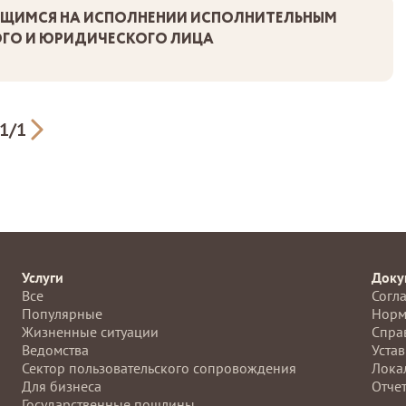
ЯЩИМСЯ НА ИСПОЛНЕНИИ ИСПОЛНИТЕЛЬНЫМ
ГО И ЮРИДИЧЕСКОГО ЛИЦА
1
/
1
Услуги
Доку
Все
Согл
Популярные
Норм
Жизненные ситуации
Спра
Ведомства
Устав
Сектор пользовательского сопровождения
Лока
Для бизнеса
Отче
Государственные пошлины