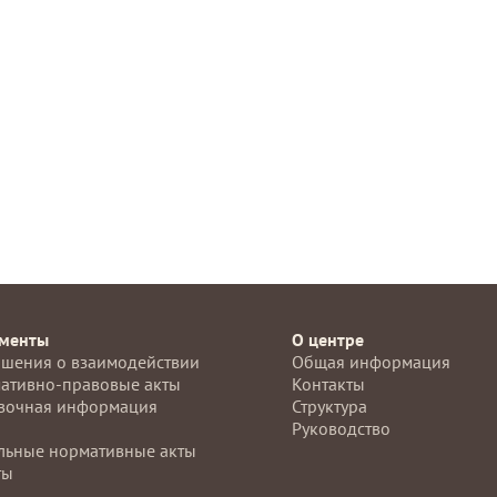
менты
О центре
ашения о взаимодействии
Общая информация
ативно-правовые акты
Контакты
вочная информация
Структура
Руководство
льные нормативные акты
ты